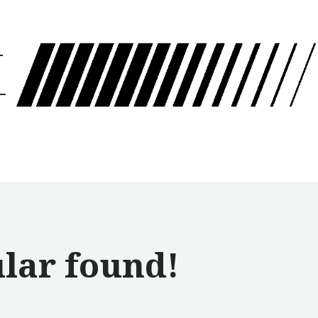
Pradox Motion
Anasayfa
Hakkımızda
Hizmetlerimiz
Portföy
Keşfet
ılar found!