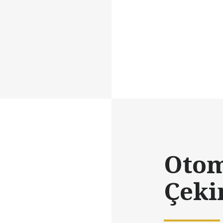
Otom
Çeki