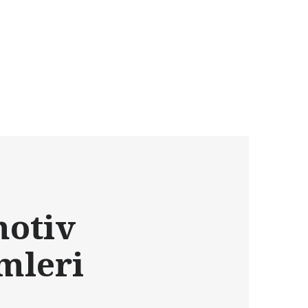
otiv
mleri