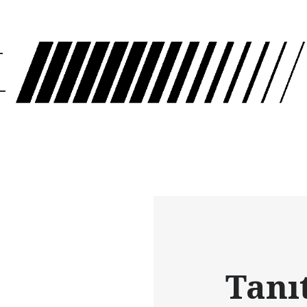
Pradox Motion
Anasayfa
Hakkımızda
Hizmetlerimiz
Portföy
Keşfet
Tanı