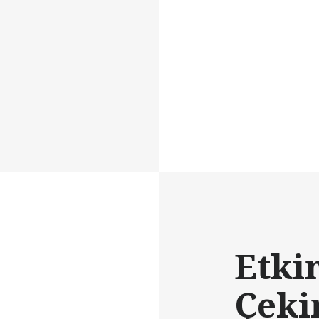
Etki
Çeki