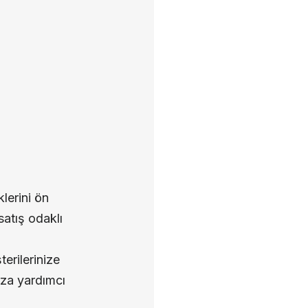
klerini ön
satış odaklı
erilerinize
nıza yardımcı