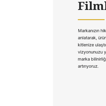
Film
Markanızın hik
anlatarak, ürü
kitlenize ulaşt
vizyonunuzu ya
marka bilinirl
artırıyoruz.