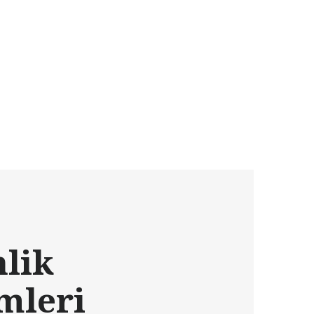
nlik
mleri