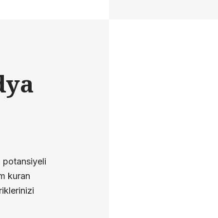
dya
 potansiyeli
im kuran
iklerinizi